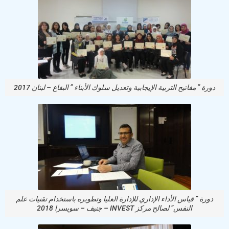
دورة ” مفاتيح التربية الإيجابية وتعديل سلوك الأبناء ” البقاع – لبنان 2017
دورة ” قياس الأداء الإداري للإدارة العليا وتطويره باستخدام تقنيات علم
النفس” لصالح مركز INVEST – جنيف – سويسرا 2018