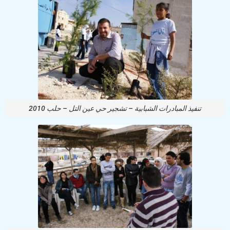
تنفيذ المبادرات الشبابية – تشجير حي عين التل – حلب 2010