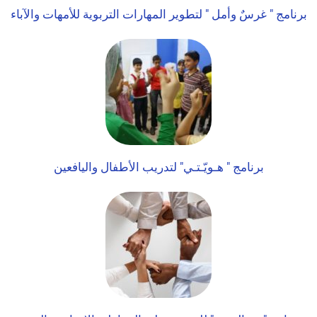
برنامج " غرسٌ وأمل " لتطوير المهارات التربوية للأمهات والآباء
برنامج " هـويّـتـي" لتدريب الأطفال واليافعين